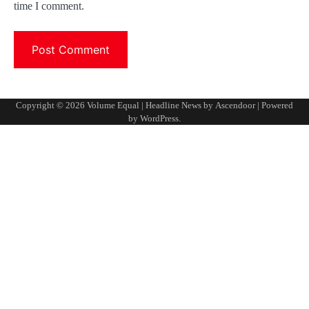
time I comment.
Copyright © 2026
Volume Equal
| Headline News by
Ascendoor
| Powered
by
WordPress
.