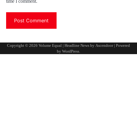
time I comment.
Copyright © 2026
Volume Equal
| Headline News by
Ascendoor
| Powered
by
WordPress
.