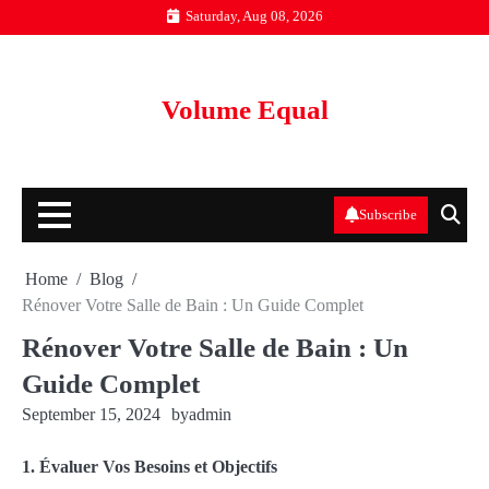
Skip
Saturday, Aug 08, 2026
to
content
Volume Equal
Subscribe
Home
Blog
Rénover Votre Salle de Bain : Un Guide Complet
Rénover Votre Salle de Bain : Un
Guide Complet
September 15, 2024
by
admin
1. Évaluer Vos Besoins et Objectifs